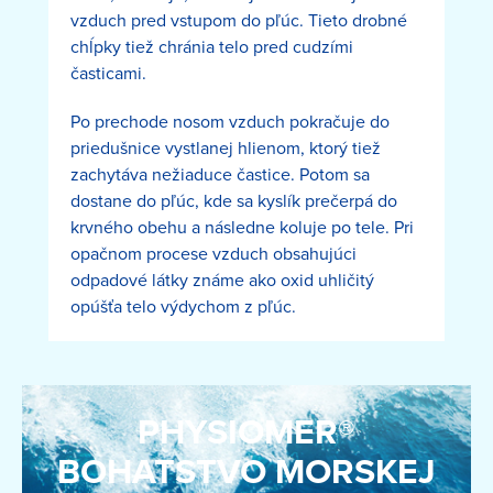
vzduch pred vstupom do pľúc. Tieto drobné
chĺpky tiež chránia telo pred cudzími
časticami.
Po prechode nosom vzduch pokračuje do
priedušnice vystlanej hlienom, ktorý tiež
zachytáva nežiaduce častice. Potom sa
dostane do pľúc, kde sa kyslík prečerpá do
krvného obehu a následne koluje po tele. Pri
opačnom procese vzduch obsahujúci
odpadové látky známe ako oxid uhličitý
opúšťa telo výdychom z pľúc.
PHYSIOMER®
BOHATSTVO MORSKEJ