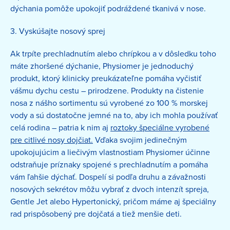
dýchania pomôže upokojiť podráždené tkanivá v nose.
3. Vyskúšajte nosový sprej
Ak trpíte prechladnutím alebo chrípkou a v dôsledku toho
máte zhoršené dýchanie, Physiomer je jednoduchý
produkt, ktorý klinicky preukázateľne pomáha vyčistiť
vášmu dychu cestu – prirodzene. Produkty na čistenie
nosa z nášho sortimentu sú vyrobené zo 100 % morskej
vody a sú dostatočne jemné na to, aby ich mohla používať
celá rodina – patria k nim aj
roztoky špeciálne vyrobené
pre citlivé nosy dojčiat.
Vďaka svojim jedinečným
upokojujúcim a liečivým vlastnostiam Physiomer účinne
odstraňuje príznaky spojené s prechladnutím a pomáha
vám ľahšie dýchať. Dospelí si podľa druhu a závažnosti
nosových sekrétov môžu vybrať z dvoch intenzít spreja,
Gentle Jet alebo Hypertonický, pričom máme aj špeciálny
rad prispôsobený pre dojčatá a tiež menšie deti.