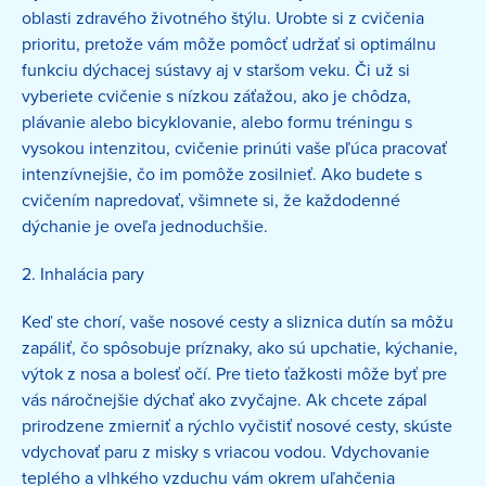
oblasti zdravého životného štýlu. Urobte si z cvičenia
prioritu, pretože vám môže pomôcť udržať si optimálnu
funkciu dýchacej sústavy aj v staršom veku. Či už si
vyberiete cvičenie s nízkou záťažou, ako je chôdza,
plávanie alebo bicyklovanie, alebo formu tréningu s
vysokou intenzitou, cvičenie prinúti vaše pľúca pracovať
intenzívnejšie, čo im pomôže zosilnieť. Ako budete s
cvičením napredovať, všimnete si, že každodenné
dýchanie je oveľa jednoduchšie.
2. Inhalácia pary
Keď ste chorí, vaše nosové cesty a sliznica dutín sa môžu
zapáliť, čo spôsobuje príznaky, ako sú upchatie, kýchanie,
výtok z nosa a bolesť očí. Pre tieto ťažkosti môže byť pre
vás náročnejšie dýchať ako zvyčajne. Ak chcete zápal
prirodzene zmierniť a rýchlo vyčistiť nosové cesty, skúste
vdychovať paru z misky s vriacou vodou. Vdychovanie
teplého a vlhkého vzduchu vám okrem uľahčenia