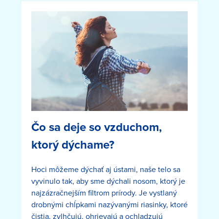
Čo sa deje so vzduchom,
ktorý dýchame?
Hoci môžeme dýchať aj ústami, naše telo sa
vyvinulo tak, aby sme dýchali nosom, ktorý je
najzázračnejším filtrom prírody. Je vystlaný
drobnými chĺpkami nazývanými riasinky, ktoré
čistia, zvlhčujú, ohrievajú a ochladzujú