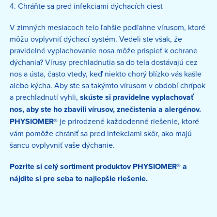
4. Chráňte sa pred infekciami dýchacích ciest
V zimných mesiacoch telo ľahšie podľahne vírusom, ktoré
môžu ovplyvniť dýchací systém. Vedeli ste však, že
pravidelné vyplachovanie nosa môže prispieť k ochrane
dýchania? Vírusy prechladnutia sa do tela dostávajú cez
nos a ústa, často vtedy, keď niekto chorý blízko vás kašle
alebo kýcha. Aby ste sa takýmto vírusom v období chrípok
a prechladnutí vyhli,
skúste si pravidelne vyplachovať
nos, aby ste ho zbavili vírusov, znečistenia a alergénov.
PHYSIOMER®
je prirodzené každodenné riešenie, ktoré
vám pomôže chrániť sa pred infekciami skôr, ako majú
šancu ovplyvniť vaše dýchanie.
Pozrite si celý sortiment produktov PHYSIOMER® a
nájdite si pre seba to najlepšie riešenie.