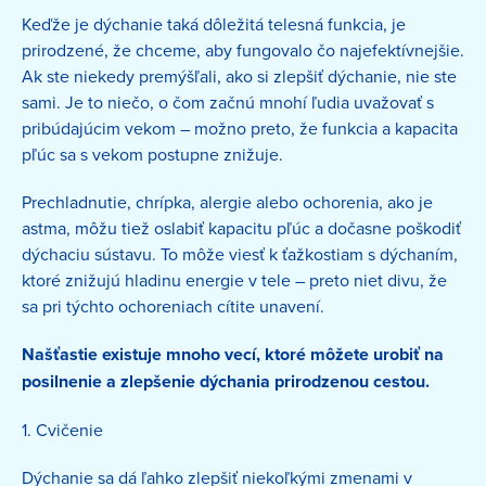
Keďže je dýchanie taká dôležitá telesná funkcia, je
prirodzené, že chceme, aby fungovalo čo najefektívnejšie.
Ak ste niekedy premýšľali, ako si zlepšiť dýchanie, nie ste
sami. Je to niečo, o čom začnú mnohí ľudia uvažovať s
pribúdajúcim vekom – možno preto, že funkcia a kapacita
pľúc sa s vekom postupne znižuje.
Prechladnutie, chrípka, alergie alebo ochorenia, ako je
astma, môžu tiež oslabiť kapacitu pľúc a dočasne poškodiť
dýchaciu sústavu. To môže viesť k ťažkostiam s dýchaním,
ktoré znižujú hladinu energie v tele – preto niet divu, že
sa pri týchto ochoreniach cítite unavení.
Našťastie existuje mnoho vecí, ktoré môžete urobiť na
posilnenie a zlepšenie dýchania prirodzenou cestou.
1. Cvičenie
Dýchanie sa dá ľahko zlepšiť niekoľkými zmenami v