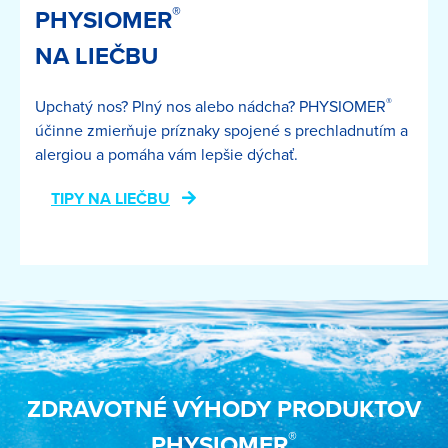
®
PHYSIOMER
NA LIEČBU
®
Upchatý nos? Plný nos alebo nádcha? PHYSIOMER
účinne zmierňuje príznaky spojené s prechladnutím a
alergiou a pomáha vám lepšie dýchať.
TIPY NA LIEČBU
ZDRAVOTNÉ VÝHODY PRODUKTOV
®
PHYSIOMER