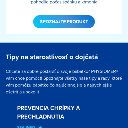
pohodlie počas spánku a kŕmenia
SPOZNAJTE PRODUKT
Tipy na starostlivosť o dojčatá
Chcete sa dobre postarať o svoje bábätko? PHYSIOMER®
vám chce pomôcť! Spoznajte všetky naše tipy a rady, ktoré
vám pomôžu bábätko čo najúčinnejšie a najrýchlejšie
ošetriť a upokojiť
PREVENCIA CHRÍPKY A
PRECHLADNUTIA
SEA INFO