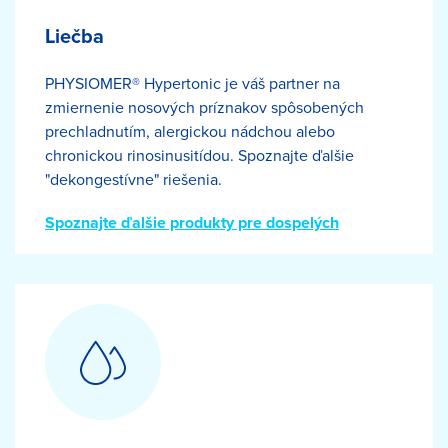
Liečba
PHYSIOMER® Hypertonic je váš partner na
zmiernenie nosových príznakov spôsobených
prechladnutím, alergickou nádchou alebo
chronickou rinosinusitídou. Spoznajte ďalšie
"dekongestívne" riešenia.
Spoznajte ďalšie produkty pre dospelých