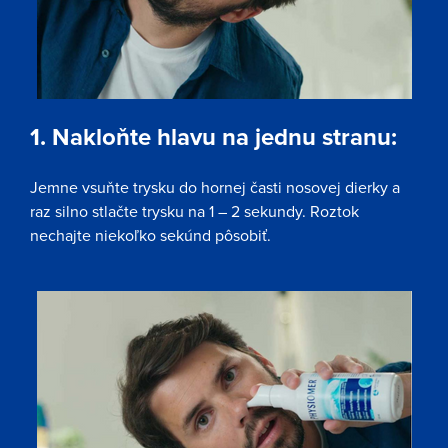
1. Nakloňte hlavu na jednu stranu:
Jemne vsuňte trysku do hornej časti nosovej dierky a
raz silno stlačte trysku na 1 – 2 sekundy. Roztok
nechajte niekoľko sekúnd pôsobiť.