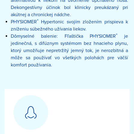
alternatívou k liekom na uvoľnenie upchatého nosa.
Dekongestívny účinok bol klinicky preukázaný pri
akútnej a chronickej nádche.
®
PHYSIOMER
Hypertonic svojím zložením prispieva k
zníženiu súbežného užívania liekov.
®
Dômyselné balenie: Fľaštička PHYSIOMER
je
jedinečná, s difúznym systémom bez hnacieho plynu,
ktorý umožňuje nepretržitý jemný tok, je nerozbitná a
môže sa používať vo všetkých polohách pre väčší
komfort používania.