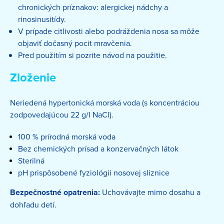
chronických príznakov: alergickej nádchy a
rinosinusitídy.
V prípade citlivosti alebo podráždenia nosa sa môže
objaviť dočasný pocit mravčenia.
Pred použitím si pozrite návod na použitie.
Zloženie
Neriedená hypertonická morská voda (s koncentráciou
zodpovedajúcou 22 g/l NaCl).
100 % prírodná morská voda
Bez chemických prísad a konzervačných látok
Sterilná
pH prispôsobené fyziológii nosovej sliznice
Bezpečnostné opatrenia:
Uchovávajte mimo dosahu a
dohľadu detí.