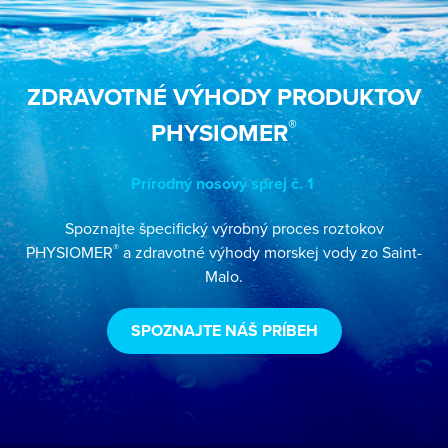
ZDRAVOTNÉ VÝHODY PRODUKTOV
®
PHYSIOMER
Prírodný nosový sprej č. 1
Spoznajte špecifický výrobný proces roztokov
®
PHYSIOMER
a zdravotné výhody morskej vody zo Saint-
Malo.
SPOZNAJTE NÁŠ PRÍBEH