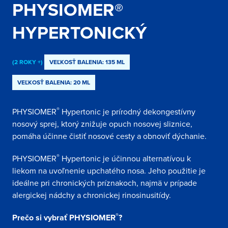
PHYSIOMER®
HYPERTONICKÝ
(2 ROKY +)
VEĽKOSŤ BALENIA: 135 ML
VEĽKOSŤ BALENIA: 20 ML
®
PHYSIOMER
Hypertonic je prírodný dekongestívny
nosový sprej, ktorý znižuje opuch nosovej sliznice,
pomáha účinne čistiť nosové cesty a obnoviť dýchanie.
®
PHYSIOMER
Hypertonic je účinnou alternatívou k
liekom na uvoľnenie upchatého nosa. Jeho použitie je
ideálne pri chronických príznakoch, najmä v prípade
alergickej nádchy a chronickej rinosinusitídy.
®
Prečo si vybrať PHYSIOMER
?