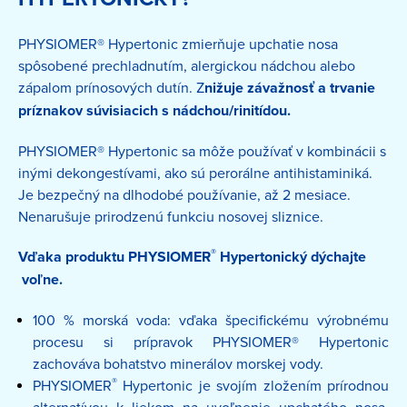
PHYSIOMER® Hypertonic zmierňuje upchatie nosa
spôsobené prechladnutím, alergickou nádchou alebo
zápalom prínosových dutín. Z
nižuje závažnosť a trvanie
príznakov súvisiacich s nádchou/rinitídou.
PHYSIOMER® Hypertonic sa môže používať v kombinácii s
inými dekongestívami, ako sú perorálne antihistaminiká.
Je bezpečný na dlhodobé používanie, až 2 mesiace.
Nenarušuje prirodzenú funkciu nosovej sliznice.
®
Vďaka produktu PHYSIOMER
Hypertonický dýchajte
voľne.
100 % morská voda: vďaka špecifickému výrobnému
procesu si prípravok PHYSIOMER® Hypertonic
zachováva bohatstvo minerálov morskej vody.
®
PHYSIOMER
Hypertonic je svojím zložením prírodnou